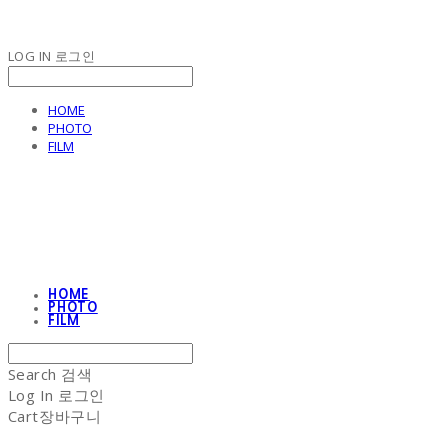
LOG IN
로그인
HOME
PHOTO
FILM
NON-STITCH CLUB
HOME
PHOTO
FILM
Search
검색
Log In
로그인
Cart
장바구니