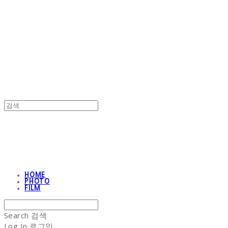
NON-STITCH CLUB
NON-STITCH CLUB
HOME
PHOTO
FILM
Search
검색
Log In
로그인